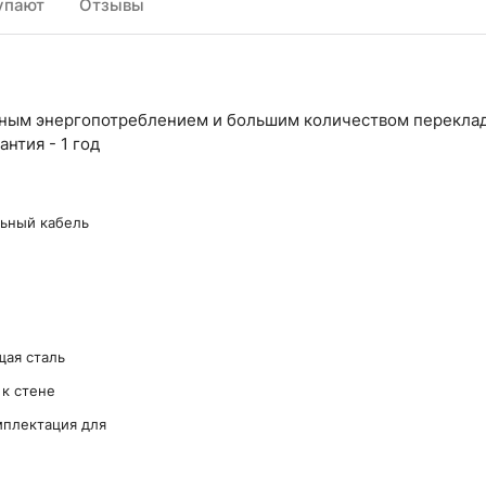
упают
Отзывы
ным энергопотреблением и большим количеством переклад
нтия - 1 год
льный кабель
ая сталь
к стене
мплектация для